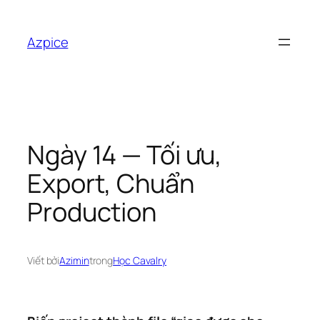
Chuyển
đến
Azpice
phần
nội
dung
Ngày 14 — Tối ưu,
Export, Chuẩn
Production
Viết bởi
Azimin
trong
Học Cavalry