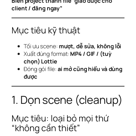
Biến project thành file “giao được cho
client / đăng ngay”
Mục tiêu kỹ thuật
Tối ưu scene:
mượt, dễ sửa, không lỗi
Xuất đúng format:
MP4 / GIF / (tuỳ
chọn) Lottie
Đóng gói file:
ai mở cũng hiểu và dùng
được
1. Dọn scene (cleanup)
Mục tiêu: loại bỏ mọi thứ
“không cần thiết”