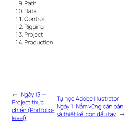
Path
Data
Control
Rigging
Project
Production
←
Ngày 13 —
Tự học Adobe Illustrator
Project thực
Ngày 1: Nắm vững căn bản
chiến (Portfolio-
và thiết kế Icon đầu tay
→
level)