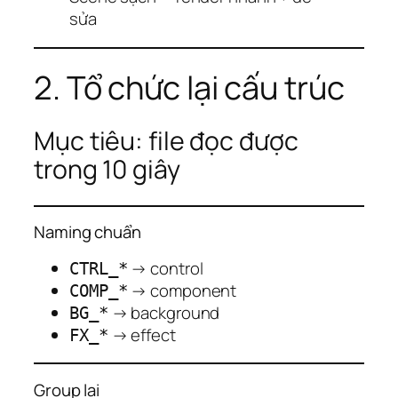
sửa
2. Tổ chức lại cấu trúc
Mục tiêu: file đọc được
trong 10 giây
Naming chuẩn
→ control
CTRL_*
→ component
COMP_*
→ background
BG_*
→ effect
FX_*
Group lại