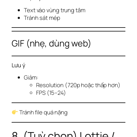
Text vào vùng trung tâm
Tránh sát mép
GIF (nhẹ, dùng web)
Lưu ý
Giảm:
Resolution (720p hoặc thấp hơn)
FPS (15–24)
Tránh file quá nặng
8. (Tuỳ chọn) Lottie /