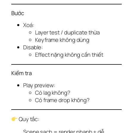
Bước
Xoá:
Layer test / duplicate thừa
Keyframe không dùng
Disable:
Effect nặng không cần thiết
Kiểm tra
Play preview:
Có lag không?
Có frame drop không?
Quy tắc:
Scene sạch = render nhanh + dễ