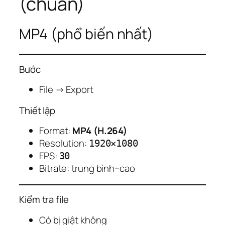
(chuẩn)
MP4 (phổ biến nhất)
Bước
File → Export
Thiết lập
Format:
MP4 (H.264)
Resolution:
1920×1080
FPS:
30
Bitrate: trung bình–cao
Kiểm tra file
Có bị giật không