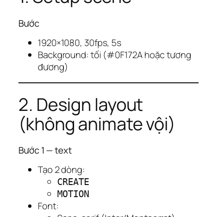
Bước
1920×1080, 30fps, 5s
Background: tối (#0F172A hoặc tương
đương)
2. Design layout
(không animate vội)
Bước 1 — text
Tạo 2 dòng:
CREATE
MOTION
Font: