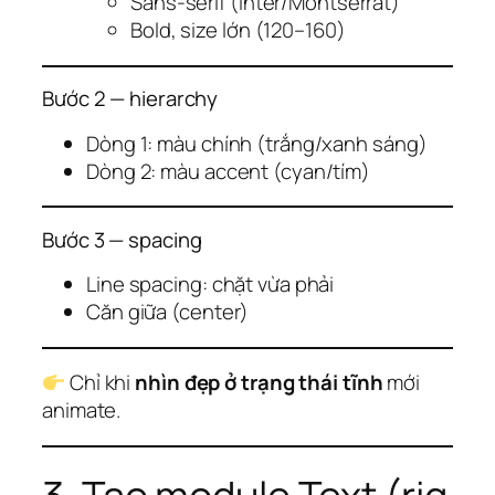
Sans-serif (Inter/Montserrat)
Bold, size lớn (120–160)
Bước 2 — hierarchy
Dòng 1: màu chính (trắng/xanh sáng)
Dòng 2: màu accent (cyan/tím)
Bước 3 — spacing
Line spacing: chặt vừa phải
Căn giữa (center)
Chỉ khi
nhìn đẹp ở trạng thái tĩnh
mới
animate.