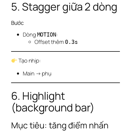
5. Stagger giữa 2 dòng
Bước
Dòng
:
MOTION
Offset thêm
0.3s
Tạo nhịp:
Main → phụ
6. Highlight
(background bar)
Mục tiêu: tăng điểm nhấn