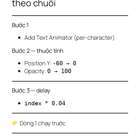
theo chuỗi
Bước 1
Add Text Animator (per-character)
Bước 2 — thuộc tính
Position Y:
-60 → 0
Opacity:
0 → 100
Bước 3 — delay
index * 0.04
Dòng 1 chạy trước