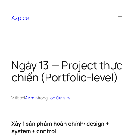
Chuyển
đến
Azpice
phần
nội
dung
Ngày 13 — Project thực
chiến (Portfolio-level)
Viết bởi
Azimin
trong
Học Cavalry
Xây 1 sản phẩm hoàn chỉnh: design +
system + control