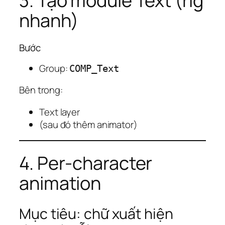
3. Tạo module Text (rig
nhanh)
Bước
Group:
COMP_Text
Bên trong:
Text layer
(sau đó thêm animator)
4. Per-character
animation
Mục tiêu: chữ xuất hiện