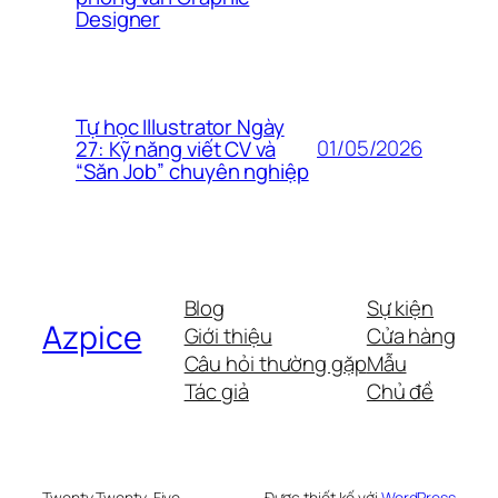
Designer
Tự học Illustrator Ngày
01/05/2026
27: Kỹ năng viết CV và
“Săn Job” chuyên nghiệp
Blog
Sự kiện
Azpice
Giới thiệu
Cửa hàng
Câu hỏi thường gặp
Mẫu
Tác giả
Chủ đề
Twenty Twenty-Five
Được thiết kế với
WordPress