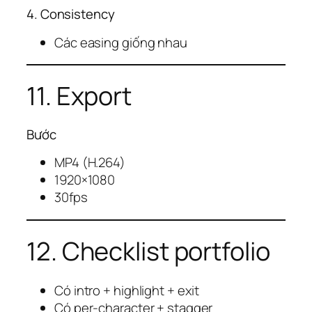
4. Consistency
Các easing giống nhau
11. Export
Bước
MP4 (H.264)
1920×1080
30fps
12. Checklist portfolio
Có intro + highlight + exit
Có per-character + stagger