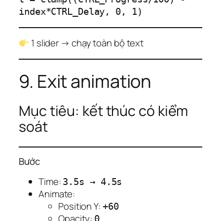
1 slider → chạy toàn bộ text
9. Exit animation
Mục tiêu: kết thúc có kiểm
soát
Bước
Time:
3.5s → 4.5s
Animate:
Position Y:
+60
Opacity:
0