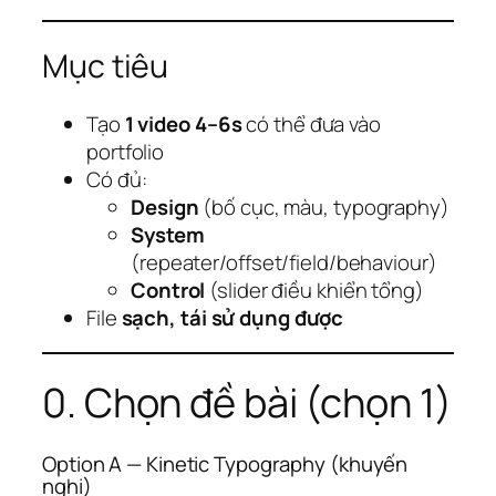
Mục tiêu
Tạo
1 video 4–6s
có thể đưa vào
portfolio
Có đủ:
Design
(bố cục, màu, typography)
System
(repeater/offset/field/behaviour)
Control
(slider điều khiển tổng)
File
sạch, tái sử dụng được
0. Chọn đề bài (chọn 1)
Option A — Kinetic Typography (khuyến
nghị)