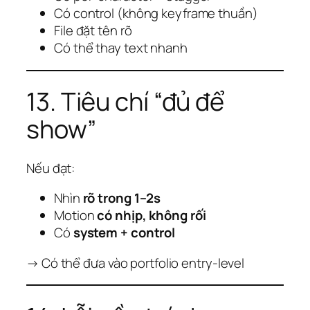
Có control (không keyframe thuần)
File đặt tên rõ
Có thể thay text nhanh
13. Tiêu chí “đủ để
show”
Nếu đạt:
Nhìn
rõ trong 1–2s
Motion
có nhịp, không rối
Có
system + control
→ Có thể đưa vào portfolio entry-level