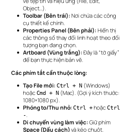
về tệp tin và hiệu ứng (File, Edit,
Object…).
Toolbar (Bên trái):
Nơi chứa các công
cụ thiết kế chính.
Properties Panel (Bên phải):
Hiển thị
các thông số thay đổi linh hoạt theo đối
tượng bạn đang chọn.
Artboard (Vùng trắng):
Đây là “tờ giấy”
để bạn thực hiện bản vẽ.
Các phím tắt cần thuộc lòng:
Tạo File mới:
(Windows)
Ctrl + N
hoặc
(Mac). (Gợi ý kích thước:
Cmd + N
1080×1080 px).
Phóng to/Thu nhỏ:
hoặc
Ctrl +
Ctrl
.
-
Di chuyển vùng làm việc:
Giữ phím
Space (Dấu cách)
và kéo chuột.