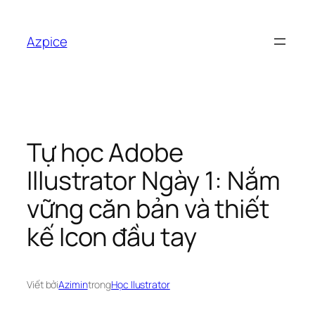
Chuyển
đến
Azpice
phần
nội
dung
Tự học Adobe
Illustrator Ngày 1: Nắm
vững căn bản và thiết
kế Icon đầu tay
Viết bởi
Azimin
trong
Học Ilustrator