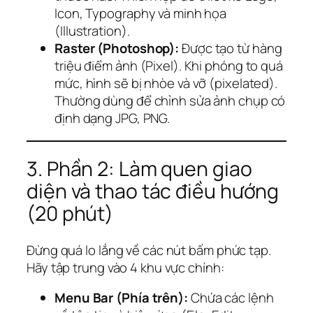
Icon, Typography và minh họa
(Illustration).
Raster (Photoshop):
Được tạo từ hàng
triệu điểm ảnh (Pixel). Khi phóng to quá
mức, hình sẽ bị nhòe và vỡ (pixelated).
Thường dùng để chỉnh sửa ảnh chụp có
định dạng JPG, PNG.
3. Phần 2: Làm quen giao
diện và thao tác điều hướng
(20 phút)
Đừng quá lo lắng về các nút bấm phức tạp.
Hãy tập trung vào 4 khu vực chính:
Menu Bar (Phía trên):
Chứa các lệnh