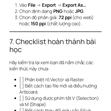
Vào
File
→
Export
→
Export As…
Chọn định dạng
PNG
hoặc
JPG
.
Chọn độ phân giải:
72 ppi
(cho web)
hoặc
150 ppi
(chất lượng cao).
7. Checklist hoàn thành bài
học
Hãy kiểm tra lại xem bạn đã nắm chắc các
kiến thức này chưa:
[ ] Phân biệt rõ Vector và Raster.
[ ] Biết cách tạo file mới và điều hướng
Artboard.
[ ] Sử dụng được phím tắt V (Selection)
và M (Shape).
[ ] Biết cách thay đổi màu sắc Fill và