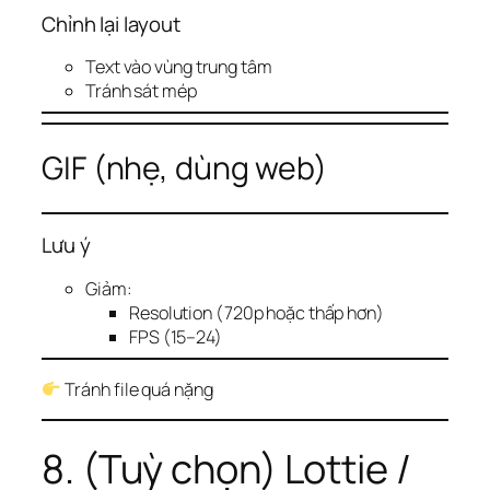
Chỉnh lại layout
Text vào vùng trung tâm
Tránh sát mép
GIF (nhẹ, dùng web)
Lưu ý
Giảm:
Resolution (720p hoặc thấp hơn)
FPS (15–24)
Tránh file quá nặng
8. (Tuỳ chọn) Lottie /