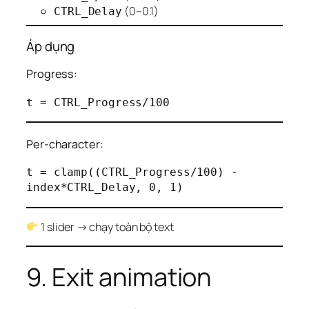
(0–0.1)
CTRL_Delay
Áp dụng
Progress:
Per-character:
t = clamp((CTRL_Progress/100) - 
1 slider → chạy toàn bộ text
9. Exit animation