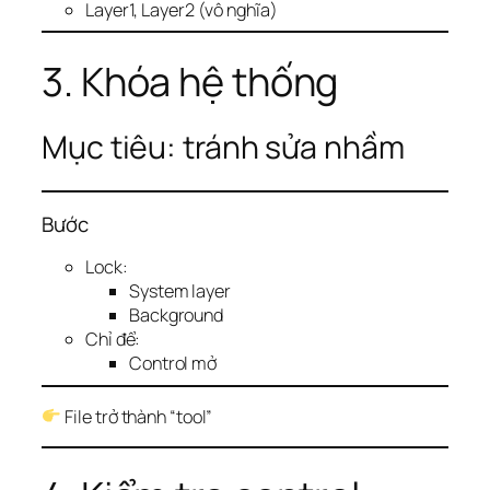
Layer1, Layer2 (vô nghĩa)
3. Khóa hệ thống
Mục tiêu: tránh sửa nhầm
Bước
Lock:
System layer
Background
Chỉ để:
Control mở
File trở thành “tool”