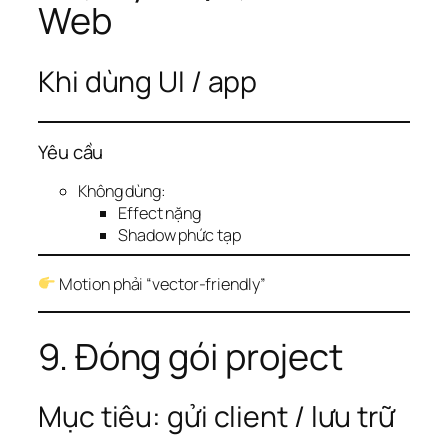
Web
Khi dùng UI / app
Yêu cầu
Không dùng:
Effect nặng
Shadow phức tạp
Motion phải “vector-friendly”
9. Đóng gói project
Mục tiêu: gửi client / lưu trữ