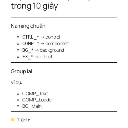
trong 10 giây
Naming chuẩn
→ control
CTRL_*
→ component
COMP_*
→ background
BG_*
→ effect
FX_*
Group lại
Ví dụ:
COMP_Text
COMP_Loader
BG_Main
Tránh: