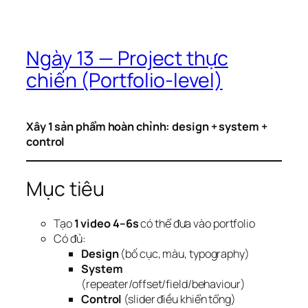
Ngày 13 — Project thực
chiến (Portfolio-level)
Xây 1 sản phẩm hoàn chỉnh: design + system +
control
Mục tiêu
Tạo
1 video 4–6s
có thể đưa vào portfolio
Có đủ:
Design
(bố cục, màu, typography)
System
(repeater/offset/field/behaviour)
Control
(slider điều khiển tổng)