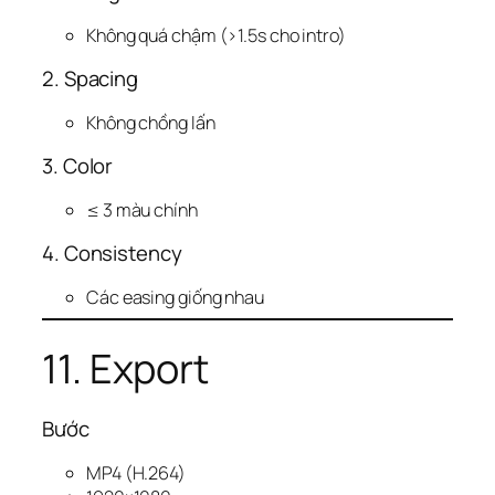
Không quá chậm (>1.5s cho intro)
2. Spacing
Không chồng lấn
3. Color
≤ 3 màu chính
4. Consistency
Các easing giống nhau
11. Export
Bước
MP4 (H.264)