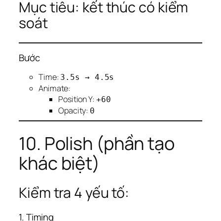
Mục tiêu: kết thúc có kiểm
soát
Bước
Time:
3.5s → 4.5s
Animate:
Position Y:
+60
Opacity:
0
10. Polish (phần tạo
khác biệt)
Kiểm tra 4 yếu tố:
1. Timing