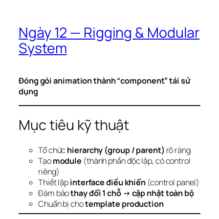
Ngày 12 — Rigging & Modular
System
Đóng gói animation thành “component” tái sử
dụng
Mục tiêu kỹ thuật
Tổ chức
hierarchy (group / parent)
rõ ràng
Tạo
module
(thành phần độc lập, có control
riêng)
Thiết lập
interface điều khiển
(control panel)
Đảm bảo
thay đổi 1 chỗ → cập nhật toàn bộ
Chuẩn bị cho
template production