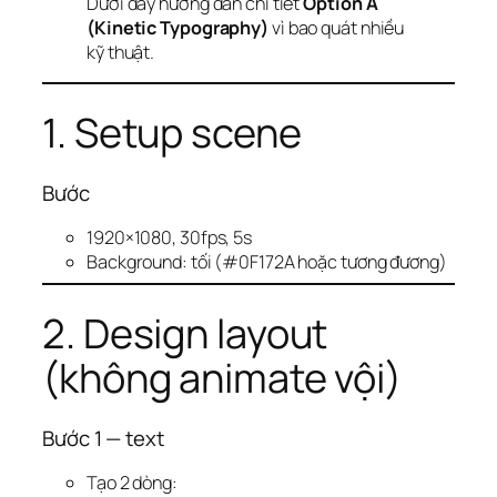
Dưới đây hướng dẫn chi tiết
Option A
(Kinetic Typography)
vì bao quát nhiều
kỹ thuật.
1. Setup scene
Bước
1920×1080, 30fps, 5s
Background: tối (#0F172A hoặc tương đương)
2. Design layout
(không animate vội)
Bước 1 — text
Tạo 2 dòng: