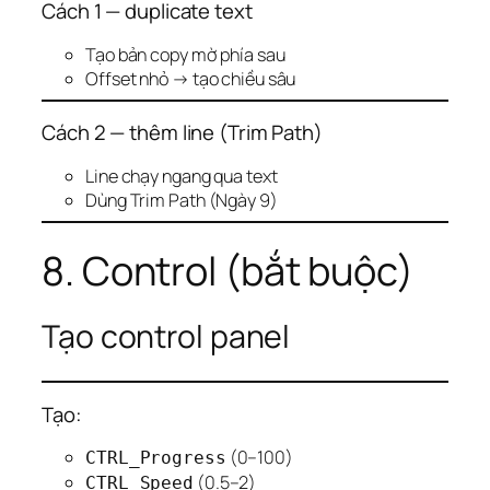
Cách 1 — duplicate text
Tạo bản copy mờ phía sau
Offset nhỏ → tạo chiều sâu
Cách 2 — thêm line (Trim Path)
Line chạy ngang qua text
Dùng Trim Path (Ngày 9)
8. Control (bắt buộc)
Tạo control panel
Tạo:
(0–100)
CTRL_Progress
(0.5–2)
CTRL_Speed