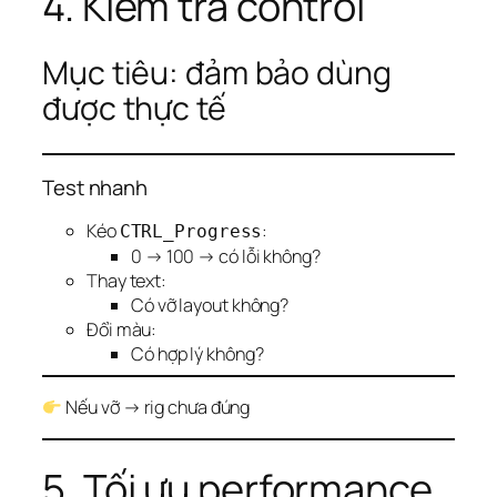
4. Kiểm tra control
Mục tiêu: đảm bảo dùng
được thực tế
Test nhanh
Kéo
:
CTRL_Progress
0 → 100 → có lỗi không?
Thay text:
Có vỡ layout không?
Đổi màu:
Có hợp lý không?
Nếu vỡ → rig chưa đúng
5. Tối ưu performance