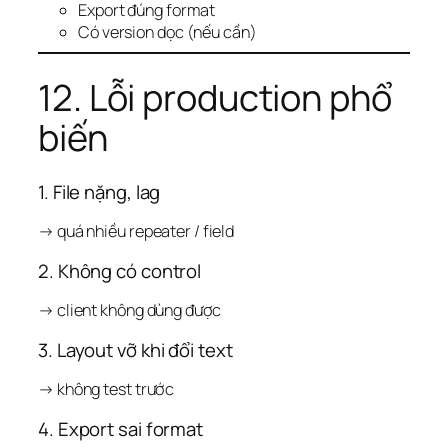
Export đúng format
Có version dọc (nếu cần)
12. Lỗi production phổ
biến
1. File nặng, lag
→ quá nhiều repeater / field
2. Không có control
→ client không dùng được
3. Layout vỡ khi đổi text
→ không test trước
4. Export sai format