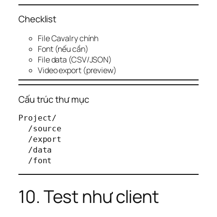
Checklist
File Cavalry chính
Font (nếu cần)
File data (CSV/JSON)
Video export (preview)
Cấu trúc thư mục
Project/

  /source

  /export

  /data

10. Test như client