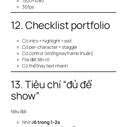
1920×1080
30fps
12. Checklist portfolio
Có intro + highlight + exit
Có per-character + stagger
Có control (không keyframe thuần)
File đặt tên rõ
Có thể thay text nhanh
13. Tiêu chí “đủ để
show”
Nếu đạt:
Nhìn
rõ trong 1–2s