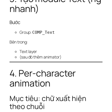
nhanh)
Bước
Group:
COMP_Text
Bên trong:
Text layer
(sau đó thêm animator)
4. Per-character
animation
Mục tiêu: chữ xuất hiện
theo chuỗi