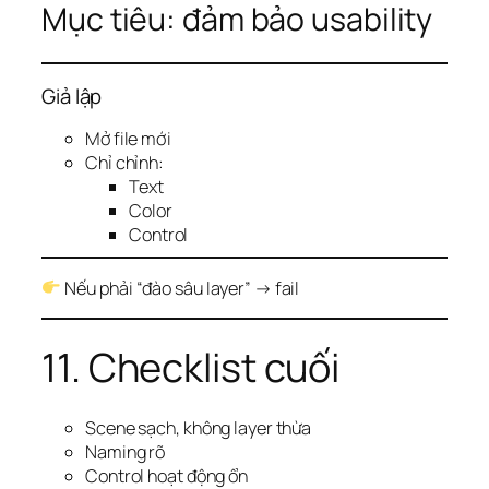
Mục tiêu: đảm bảo usability
Giả lập
Mở file mới
Chỉ chỉnh:
Text
Color
Control
Nếu phải “đào sâu layer” → fail
11. Checklist cuối
Scene sạch, không layer thừa
Naming rõ
Control hoạt động ổn