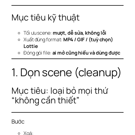
Mục tiêu kỹ thuật
Tối ưu scene:
mượt, dễ sửa, không lỗi
Xuất đúng format:
MP4 / GIF / (tuỳ chọn)
Lottie
Đóng gói file:
ai mở cũng hiểu và dùng được
1. Dọn scene (cleanup)
Mục tiêu: loại bỏ mọi thứ
“không cần thiết”
Bước
Xoá: