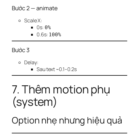
Bước 2 — animate
Scale X:
0s:
0%
0.6s:
100%
Bước 3
Delay:
Sau text ~0.1–0.2s
7. Thêm motion phụ
(system)
Option nhẹ nhưng hiệu quả