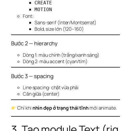
CREATE
MOTION
Font:
Sans-serif (Inter/Montserrat)
Bold, size lớn (120–160)
Bước 2 — hierarchy
Dòng 1: màu chính (trắng/xanh sáng)
Dòng 2: màu accent (cyan/tím)
Bước 3 — spacing
Line spacing: chặt vừa phải
Căn giữa (center)
Chỉ khi
nhìn đẹp ở trạng thái tĩnh
mới animate.
3. Tạo module Text (rig