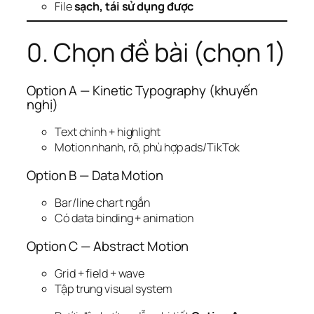
File
sạch, tái sử dụng được
0. Chọn đề bài (chọn 1)
Option A — Kinetic Typography (khuyến
nghị)
Text chính + highlight
Motion nhanh, rõ, phù hợp ads/TikTok
Option B — Data Motion
Bar/line chart ngắn
Có data binding + animation
Option C — Abstract Motion
Grid + field + wave
Tập trung visual system