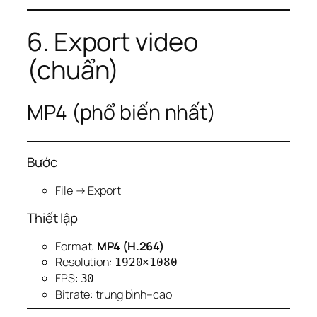
6. Export video
(chuẩn)
MP4 (phổ biến nhất)
Bước
File → Export
Thiết lập
Format:
MP4 (H.264)
Resolution:
1920×1080
FPS:
30
Bitrate: trung bình–cao