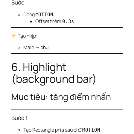
Bước
Dòng
:
MOTION
Offset thêm
0.3s
Tạo nhịp:
Main → phụ
6. Highlight
(background bar)
Mục tiêu: tăng điểm nhấn
Bước 1
Tạo Rectangle phía sau chữ
MOTION