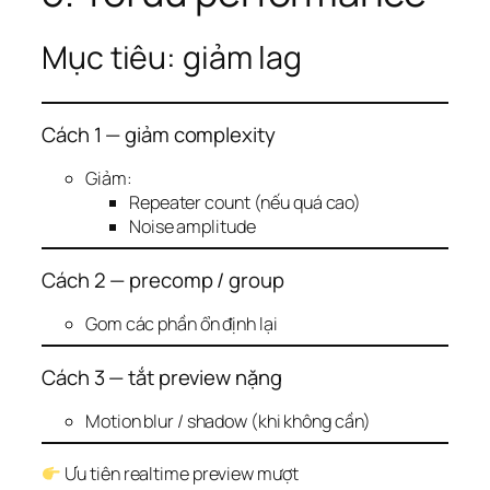
Mục tiêu: giảm lag
Cách 1 — giảm complexity
Giảm:
Repeater count (nếu quá cao)
Noise amplitude
Cách 2 — precomp / group
Gom các phần ổn định lại
Cách 3 — tắt preview nặng
Motion blur / shadow (khi không cần)
Ưu tiên realtime preview mượt