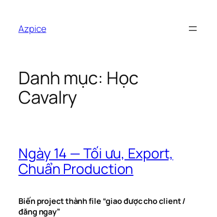
Chuyển
đến
Azpice
phần
nội
dung
Danh mục:
Học
Cavalry
Ngày 14 — Tối ưu, Export,
Chuẩn Production
Biến project thành file “giao được cho client /
đăng ngay”