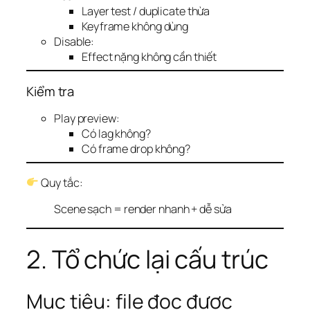
Layer test / duplicate thừa
Keyframe không dùng
Disable:
Effect nặng không cần thiết
Kiểm tra
Play preview:
Có lag không?
Có frame drop không?
Quy tắc:
Scene sạch = render nhanh + dễ sửa
2. Tổ chức lại cấu trúc
Mục tiêu: file đọc được