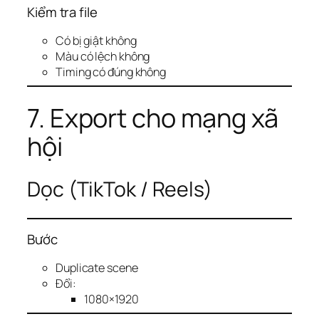
Kiểm tra file
Có bị giật không
Màu có lệch không
Timing có đúng không
7. Export cho mạng xã
hội
Dọc (TikTok / Reels)
Bước
Duplicate scene
Đổi:
1080×1920