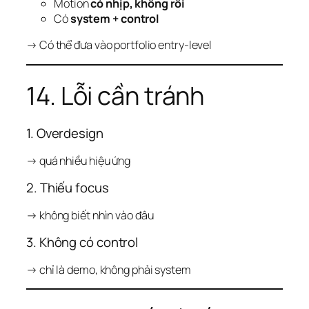
Motion
có nhịp, không rối
Có
system + control
→ Có thể đưa vào portfolio entry-level
14. Lỗi cần tránh
1. Overdesign
→ quá nhiều hiệu ứng
2. Thiếu focus
→ không biết nhìn vào đâu
3. Không có control
→ chỉ là demo, không phải system