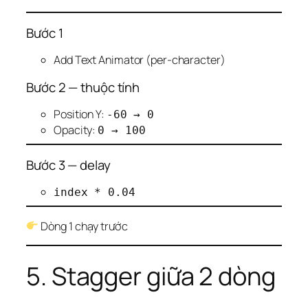
Bước 1
Add Text Animator (per-character)
Bước 2 — thuộc tính
Position Y:
-60 → 0
Opacity:
0 → 100
Bước 3 — delay
index * 0.04
Dòng 1 chạy trước
5. Stagger giữa 2 dòng