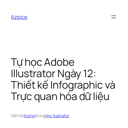
Chuyển
đến
Azpice
phần
nội
dung
Tự học Adobe
Illustrator Ngày 12:
Thiết kế Infographic và
Trực quan hóa dữ liệu
Viết bởi
Azimin
trong
Học Ilustrator