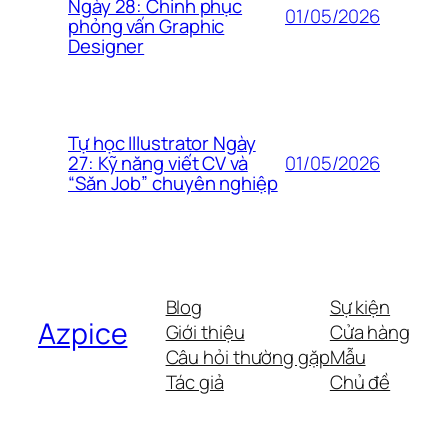
Ngày 28: Chinh phục
01/05/2026
phỏng vấn Graphic
Designer
Tự học Illustrator Ngày
01/05/2026
27: Kỹ năng viết CV và
“Săn Job” chuyên nghiệp
Blog
Sự kiện
Azpice
Giới thiệu
Cửa hàng
Câu hỏi thường gặp
Mẫu
Tác giả
Chủ đề