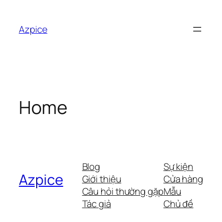
Chuyển
đến
Azpice
phần
nội
dung
Home
Blog
Sự kiện
Azpice
Giới thiệu
Cửa hàng
Câu hỏi thường gặp
Mẫu
Tác giả
Chủ đề